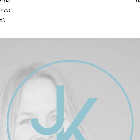
n de
d
s en
n'.