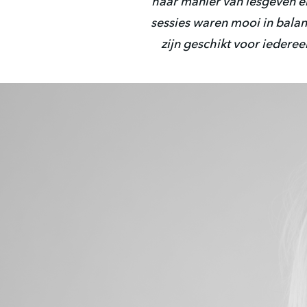
haar manier van lesgeven e
sessies waren mooi in balan
zijn geschikt voor iederee