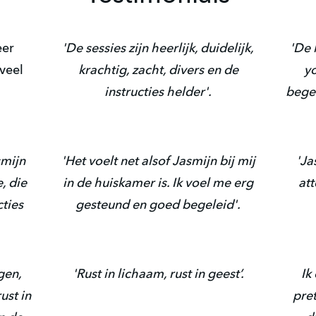
eer
'De sessies zijn heerlijk, duidelijk,
'De 
veel
krachtig, zacht, divers en de
y
instructies helder'.
begel
smijn
'Het voelt net alsof Jasmijn bij mij
'Ja
, die
in de huiskamer is. Ik voel me erg
att
cties
gesteund en goed begeleid'.
gen,
'Rust in lichaam, rust in geest’.
Ik
ust in
pret