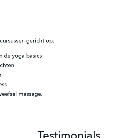
 cursussen gericht op:
n de yoga basics
achten
p
ess
weefsel massage.
Testimonials