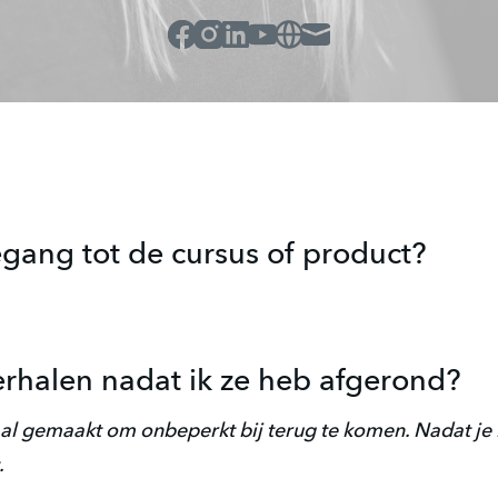
Facebook
Instagram
Linked_in
Youtube
Website
Mail
egang tot de cursus of product?
erhalen nadat ik ze heb afgerond?
aal gemaakt om onbeperkt bij terug te komen. Nadat je 
.