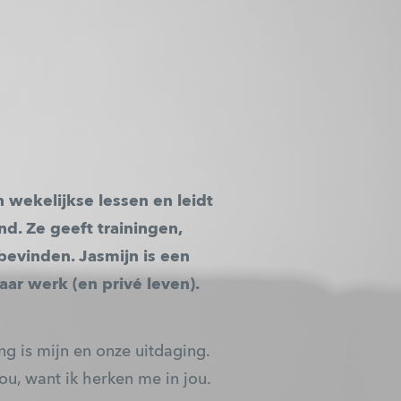
n wekelijkse lessen en leidt
. Ze geeft trainingen,
bevinden. Jasmijn is een
aar werk (en privé leven).
ng is mijn en onze uitdaging.
u, want ik herken me in jou.